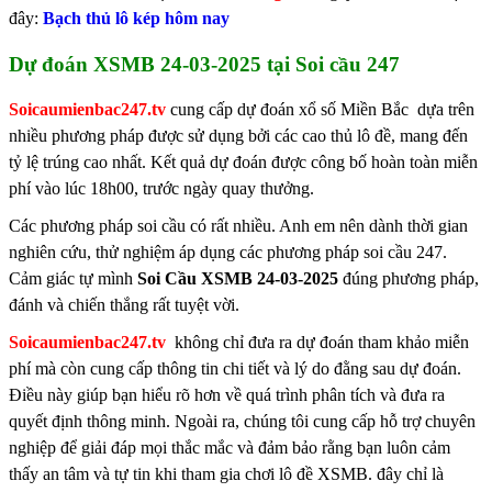
đây:
Bạch thủ lô kép hôm nay
Dự đoán XSMB 24-03-2025 tại Soi cầu 247
Soicaumienbac247.tv
cung cấp dự đoán xổ số Miền Bắc dựa trên
nhiều phương pháp được sử dụng bởi các cao thủ lô đề, mang đến
tỷ lệ trúng cao nhất. Kết quả dự đoán được công bố hoàn toàn miễn
phí vào lúc 18h00, trước ngày quay thưởng.
Các phương pháp soi cầu có rất nhiều. Anh em nên dành thời gian
nghiên cứu, thử nghiệm áp dụng các phương pháp soi cầu 247.
Cảm giác tự mình
Soi Cầu XSMB 24-03-2025
đúng phương pháp,
đánh và chiến thắng rất tuyệt vời.
Soicaumienbac247.tv
không chỉ đưa ra dự đoán tham khảo miễn
phí mà còn cung cấp thông tin chi tiết và lý do đằng sau dự đoán.
Điều này giúp bạn hiểu rõ hơn về quá trình phân tích và đưa ra
quyết định thông minh. Ngoài ra, chúng tôi cung cấp hỗ trợ chuyên
nghiệp để giải đáp mọi thắc mắc và đảm bảo rằng bạn luôn cảm
thấy an tâm và tự tin khi tham gia chơi lô đề XSMB. đây chỉ là