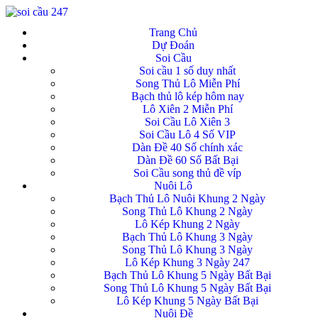
Trang Chủ
Dự Đoán
Soi Cầu
Soi cầu 1 số duy nhất
Song Thủ Lô Miễn Phí
Bạch thủ lô kép hôm nay
Lô Xiên 2 Miễn Phí
Soi Cầu Lô Xiên 3
Soi Cầu Lô 4 Số VIP
Dàn Đề 40 Số chính xác
Dàn Đề 60 Số Bất Bại
Soi Cầu song thủ đề víp
Nuôi Lô
Bạch Thủ Lô Nuôi Khung 2 Ngày
Song Thủ Lô Khung 2 Ngày
Lô Kép Khung 2 Ngày
Bạch Thủ Lô Khung 3 Ngày
Song Thủ Lô Khung 3 Ngày
Lô Kép Khung 3 Ngày 247
Bạch Thủ Lô Khung 5 Ngày Bất Bại
Song Thủ Lô Khung 5 Ngày Bất Bại
Lô Kép Khung 5 Ngày Bất Bại
Nuôi Đề