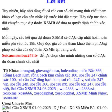
Lời kết
Tuy nhiên, hãy nhớ rằng tất cả các con số chỉ mang tính chất tham
khảo và bạn cần cân nhắc kỹ trước khi đặt cược. Hãy tiếp tục theo
dõi chuyên mục
dự đoán XSMB
để đưa ra quyết định chính xác
nhất.
Mỗi ngày, các kết quả dự đoán XSMB sẽ được cập nhật hoàn toàn
miễn phí vào lúc 18h. Quý đọc giả có thể tham khảo thêm phương
pháp soi cầu của dự đoán XSMB tại trang web
Soicaumienbac247.tv
để lựa chọn cho mình những con số được
dự đoán chính xác nhất
Từ Khóa:
atrungroi
,
giovangchotso
,
lodeonline
,
miền Bắc 366
,
Rồng Bạch Kim
,
rồng bạch kim chính xác 100
,
soi cầu 247 chính
xác 100
,
soi cầu 247 rồng bạch kim
,
soi cầu 247 tv
,
soi cầu 247
vip
,
soi cầu 24h
,
soi cầu 366
,
soi cau mb
,
soi cầu top 247
,
soi cầu
việt
,
Soi Cầu XSMB 24-03-2025 |
,
win2888
,
win2888asia
,
xoso.me
,
xoso666
,
xosodaiphat
,
xosolocphat
,
XSMB Minh Ngọc
,
xsmn.me
Cùng Chuyên Mục