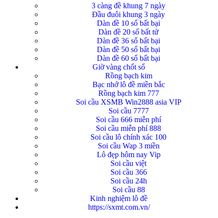
3 càng đề khung 7 ngày
Đầu đuôi khung 3 ngày
Dàn đề 10 số bất bại
Dàn đề 20 số bất tử
Dàn đề 36 số bất bại
Dàn đề 50 số bất bại
Dàn đề 60 số bất bại
Giờ vàng chốt số
Rồng bạch kim
Bạc nhớ lô đề miền bắc
Rồng bạch kim 777
Soi cầu XSMB Win2888 asia VIP
Soi cầu 7777
Soi cầu 666 miễn phí
Soi cầu miễn phí 888
Soi cầu lô chính xác 100
Soi cầu Wap 3 miền
Lô đẹp hôm nay Vip
Soi cầu việt
Soi cầu 366
Soi cầu 24h
Soi cầu 88
Kinh nghiệm lô đề
https://sxmt.com.vn/